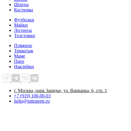
Шорты
Костюмы
Футболки
Майки
Легинсы
Толстовки
Пляжное
Трикотаж
Маме
Папе
Наклейки
г. Москва, парк Зарядье, ул. Варварка, 6, стр. 1
+7 (919) 100-00-03
hello@tuttoperte.ru